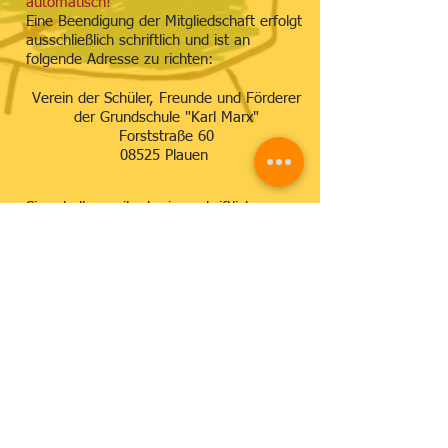
automatisch!
Eine Beendigung der Mitgliedschaft erfolgt
ausschließlich schriftlich und ist an
folgende Adresse zu richten:
Verein der Schüler, Freunde und Förderer
der Grundschule "Karl Marx"
Forststraße 60
08525 Plauen
Sie erhalten zeitnah eine schriftliche
Bestätigung.
Hier können Sie die aktuelle
Beitrittserklärung/den
Mitgliedschaftsantrag
sowie die Satzung des Fördervereins
einsehen/herunterladen:
Flyer/Mitgliedsantrag