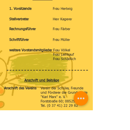
1. Vorsitzende
Frau Hertwig
Stellvertreter
Herr Kagerer
Rechnungsführer
Frau Färber
Schriftführer
Frau Müller
weitere Vorstandsmitglieder
Frau Völkel
Frau Leihkauf
Frau Schädlich
Anschrift und Beiträge
Anschrift des Vereins
Verein der Schüler, Freunde
und Förderer der Grundschule
"Karl Marx" e. V.
Forststraße 60; 08525 Plauen
Tel.
(0 37 41) 22 29 62
Jahresbeitrag
für Schüler und Studenten:
2,50 €
für sonstige Mitglieder :